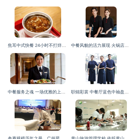
焦耳中式快餐 24小时不打烊，干净·快捷·高品质的代名词
中餐风貌的活力展现 火锅店服务员长袖T恤的设计与实用美学
中餐服务之魂 一场优雅的上菜艺术
职锦彩裳 中餐厅蓝色中袖盘扣服务员工作服定制指南
参赛规模历年之最，广州星级饭店从业人员增4名“羊城工匠”，中餐服务成亮点
黄山旅游管理学校 依托黄山办学校 围绕旅游做文章——以中餐服务为特色优势